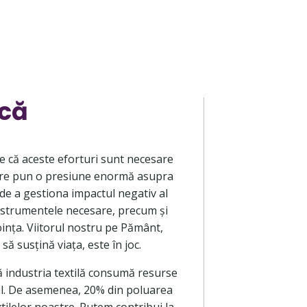
ică
e că aceste eforturi sunt necesare
astre pun o presiune enormă asupra
 de a gestiona impactul negativ al
instrumentele necesare, precum și
voința. Viitorul nostru pe Pământ,
ă susțină viața, este în joc.
 industria textilă consumă resurse
ual. De asemenea, 20% din poluarea