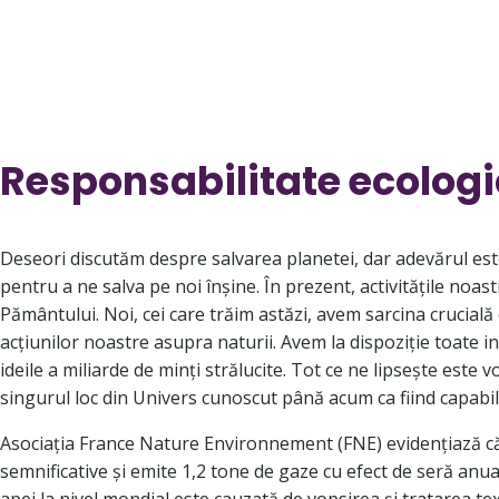
Responsabilitate ecolog
Deseori discutăm despre salvarea planetei, dar adevărul est
pentru a ne salva pe noi înșine. În prezent, activitățile no
Pământului. Noi, cei care trăim astăzi, avem sarcina crucială
acțiunilor noastre asupra naturii. Avem la dispoziție toate 
ideile a miliarde de minți strălucite. Tot ce ne lipsește este 
singurul loc din Univers cunoscut până acum ca fiind capabil s
Asociația France Nature Environnement (FNE) evidențiază că
semnificative și emite 1,2 tone de gaze cu efect de seră an