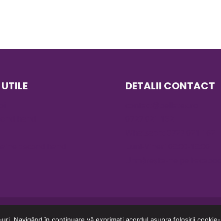
 UTILE
DETALII CONTACT
oi
contact@bellatex.ro
cond hand
0727 021 162
Whatsapp: 0727 021 162
haine second hand
Luni-Vineri 08:00-18:00
Urmărește-ne pe Facebo
uri. Navigând în continuare vă exprimaţi acordul asupra folosirii cookie-u