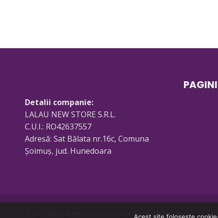
PAGINI
Detalii companie:
Despre n
LALAU NEW STORE S.R.L.
Haine se
C.U.I.: RO42637557
Reciclare
Adresă: Sat Bălata nr.16c, Comuna
Depozit 
Șoimuș, jud. Hunedoara
Contact
© 2026
Lalau New Store SRL
, toate drepturile rezervate.
Acest site foloseşte cookie-