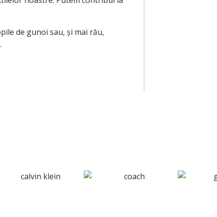
xtilelor noastre. Putem contribui la
pile de gunoi sau, și mai rău,
.