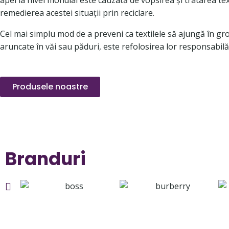
apei la nivel mondial este cauzată de vopsirea și tratarea te
remedierea acestei situații prin reciclare.
Cel mai simplu mod de a preveni ca textilele să ajungă în gro
aruncate în văi sau păduri, este refolosirea lor responsabilă
Produsele noastre
Branduri