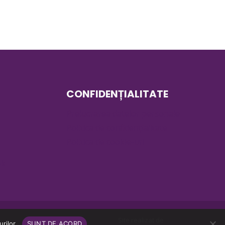
CONFIDENȚIALITATE
Prelucrarea datelor personale
Politica de confidențialitate
Politica de cookie-uri
ok
Site realizat de
Rad Media
.
rilor.
SUNT DE ACORD