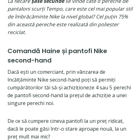
La fiecare
șase secunde
se vinde câte o pereche de
pantaloni scurți Tempo, care este cel mai popular stil
de îmbrăcăminte Nike la nivel global? Cel puțin 75%
din această pereche este realizată din poliester
reciclat.
Comandă Haine și pantofi Nike
second-hand
Dacă ești un comerciant, prin vânzarea de
încălțăminte Nike second-hand poți să permiți
cumpărătorilor tăi să-și achiziționeze 4 sau 5 perechi
de pantofi second-hand la prețul de achiziție a unei
singure perechi noi.
De ce să cumpere cineva pantofi la un preț ridicat,
dacă le poate găsi într-o stare aproape nouă, la un
preț mult mai mic?