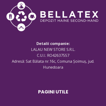
Detalii companie:
LALAU NEW STORE S.R.L.
C.U.I.: RO42637557
Adresă: Sat Bălata nr.16c, Comuna Șoimuș, jud.
Hunedoara
PAGINI UTILE
Despre noi