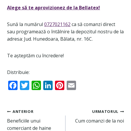
Alege să te aprovizionez de la Bellatex!
Sună la numărul
0727021162
ca să comanzi direct
sau programează o întâlnire la depozitul nostru de la
adresa: Jud. Hunedoara, Bălata, nr. 16C.
Te așteptăm cu încredere!
Distribuie:
F
T
W
Li
Pi
E
ac
w
h
n
nt
m
e
itt
at
k
er
ai
Navigare
b
er
s
e
e
l
ANTERIOR
URMATORUL
o
A
dI
st
Beneficiile unui
Cum comanzi de la noi
în
comerciant de haine