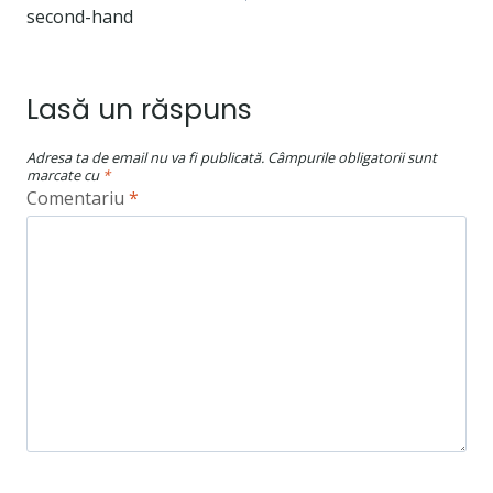
o
p
n
articole
second-hand
k
p
Lasă un răspuns
Adresa ta de email nu va fi publicată.
Câmpurile obligatorii sunt
marcate cu
*
Comentariu
*