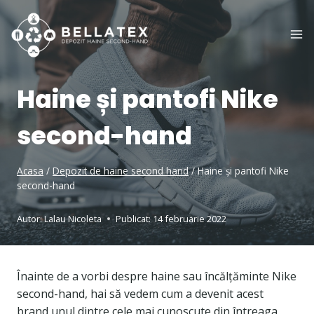
Skip
to
content
Haine și pantofi Nike
second-hand
Acasa
/
Depozit de haine second hand
/
Haine și pantofi Nike
second-hand
Autor:
Lalau Nicoleta
Publicat:
14 februarie 2022
Înainte de a vorbi despre haine sau încălțăminte Nike
second-hand, hai să vedem cum a devenit acest
brand unul dintre cele mai cunoscute din întreaga