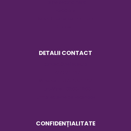
Haine second hand
Reciclare
Depozit haine second hand
Contact
DETALII CONTACT
contact@bellatex.ro
0727 021 162
Whatsapp: 0727 021 162
Luni-Vineri 08:00-18:00
Urmărește-ne pe Facebook
CONFIDENȚIALITATE