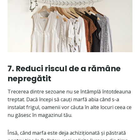
7. Reduci riscul de a rămâne
nepregătit
Trecerea dintre sezoane nu se întâmplă întotdeauna
treptat. Dacă începi să cauți marfă abia când s-a
instalat frigul, oamenii vor căuta în alte locuri ceea ce
nu găsesc în magazinul tău.
Însă, când marfa este deja achiziționată și păstrată