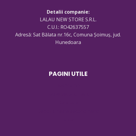
Detalii companie:
LALAU NEW STORE S.R.L.
C.U.I.: RO42637557
Adresă: Sat Bălata nr.16c, Comuna Șoimuș, jud.
Hunedoara
PAGINI UTILE
Despre noi
Haine second hand
Reciclare
Depozit haine second hand
Contact