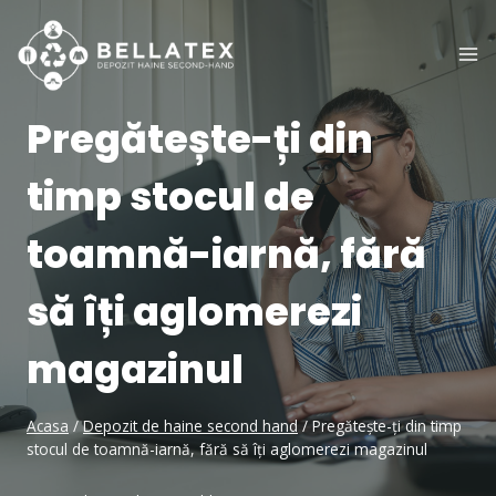
Skip
to
content
Pregătește-ți din
timp stocul de
toamnă-iarnă, fără
să îți aglomerezi
magazinul
Acasa
/
Depozit de haine second hand
/
Pregătește-ți din timp
stocul de toamnă-iarnă, fără să îți aglomerezi magazinul